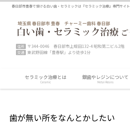
コ
ナ
春日部市豊春で受ける白い歯・セラミックは『セラミック治療』専門サイ
ン
ビ
テ
ゲ
ン
ー
ツ
シ
に
ョ
移
ン
〒344-0046 春日部市上蛭田132-4 昭和第二ビル2階
住所
動
に
東武野田線「豊春駅」より徒歩1分
交通
移
動
セラミック治療とは
銀歯やレジンについて
Ceramic
Metal-Resins
歯が無い所をなんとかしたい