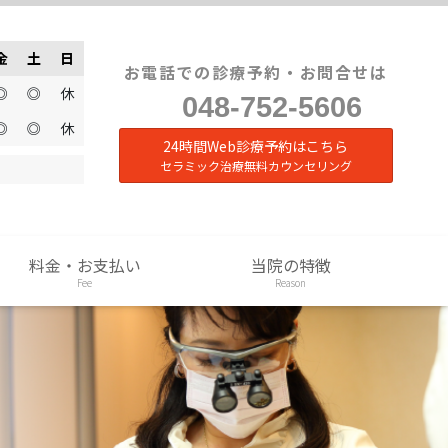
金
土
日
お電話での診療予約・お問合せは
◎
◎
休
048-752-5606
◎
◎
休
24時間Web診療予約はこちら
セラミック治療無料カウンセリング
料金・お支払い
当院の特徴
Fee
Reason