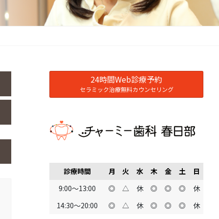
24時間Web診療予約
セラミック治療無料カウンセリング
診療時間
月
火
水
木
金
土
日
9:00～13:00
◎
△
休
◎
◎
◎
休
14:30～20:00
◎
△
休
◎
◎
◎
休