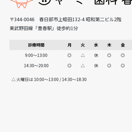
〒344-0046 春日部市上蛭田132-4 昭和第二ビル2階
東武野田線「豊春駅」徒歩約1分
診療時間
月
火
水
木
金
9:00～13:00
◎
△
休
◎
◎
14:30～20:00
◎
△
休
◎
◎
△ 火曜日は 10:00～13:00 / 14:30～18:30