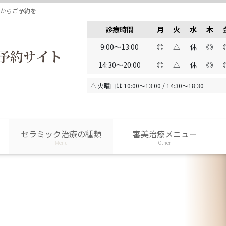
トからご予約を
診療時間
月
火
水
木
9:00～13:00
◎
△
休
◎
14:30～20:00
◎
△
休
◎
△ 火曜日は 10:00～13:00 / 14:30～18:30
セラミック治療の種類
審美治療メニュー
Menu
Other